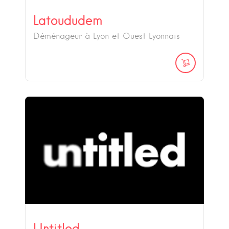
Latoududem
Déménageur à Lyon et Ouest Lyonnais
Untitled