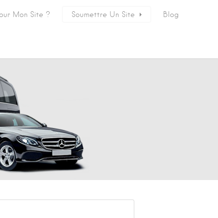
our Mon Site ?
Soumettre Un Site
Blog